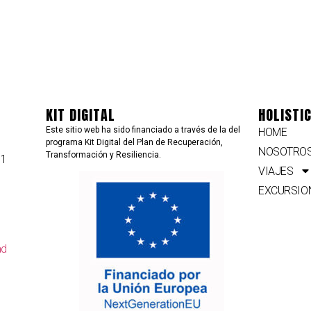
KIT DIGITAL
HOLISTI
Este sitio web ha sido financiado a través de la del
Viajero Golo
HOME
programa Kit Digital del Plan de Recuperación,
2024-03-07
NOSOTRO
Transformación y Resiliencia.
51
VIAJES
"My Holistic Holiday
EXCURSIO
empresa de varios j
que ofrecen experien
la naturaleza como r
paddel surf y, ademá
ad
Leer más
organizan viajes gru
Comenzaron por Hue
Andalucía y Portugal
incluyen otros países