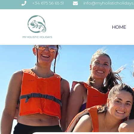
+34 675 56 65 51
info@myholisticholiday
HOME