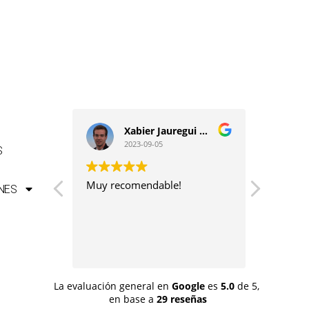
C
so
Xabier Jauregui Arrondo
2023-09-05
S
s" es una
Muy recomendable!
Hemos h
NES
óvenes
amigas 
cias por
experien
utas en
y el tra
s,
mucho l
Leer má
pales.
lva,
 pero ya
La evaluación general en
Google
es
5.0
de 5,
en base a
29 reseñas
 del