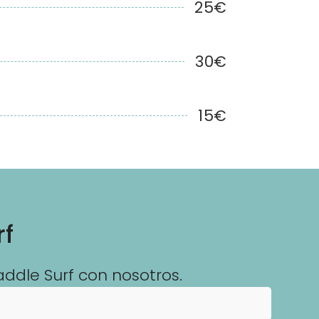
25€
30€
15€
rf
addle Surf con nosotros.