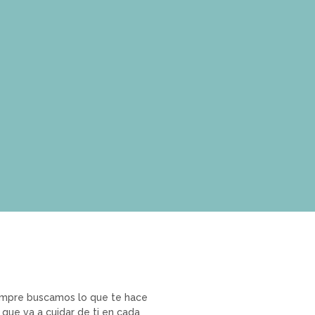
iempre buscamos lo que te hace
 que va a cuidar de ti en cada