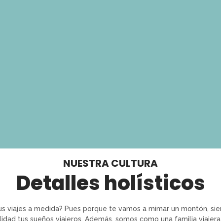
NUESTRA CULTURA
Detalles holísticos
tus viajes a medida? Pues porque te vamos a mimar un montón, s
lidad tus sueños viajeros. Además, somos como una familia viajera