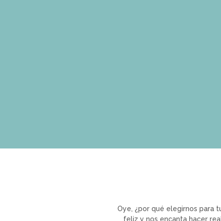
Oye, ¿por qué elegirnos para 
feliz y nos encanta hacer rea